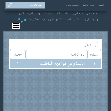
العربیة
راهنمای کتابخانه
جستجوی پیشرفته
صفحه‌اصلی
علوم القرآن
التفاسير
الحديث وعلومه
التوحيد والعقيدة
الفرق
والأديان والردود
الاحکام
الفقه
التزكية والأخلاق والآداب
همه‌گروه‌ها
نویسندگان
أبو الهيثم
شماره
نام کتاب
مجلد
1
الإسلام في مواجهة الباطنية
1