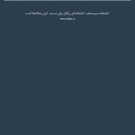
کتابخانه
کتابخانه‌ای رایگان برای مستند کردن مقاله‌ها است
مدرسه فقاهت
www.eShia.ir