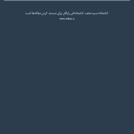
کتابخانه
کتابخانه‌ای رایگان برای مستند کردن مقاله‌ها است
مدرسه فقاهت
www.eShia.ir