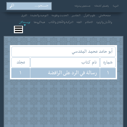
العربیة
راهنمای کتابخانه
جستجوی پیشرفته
صفحه‌اصلی
علوم القرآن
التفاسير
الحديث وعلومه
التوحيد والعقيدة
الفرق
والأديان والردود
الاحکام
الفقه
التزكية والأخلاق والآداب
همه‌گروه‌ها
نویسندگان
أبو حامد محمد المقدسي
شماره
نام کتاب
مجلد
1
رسالة في الرد على الرافضة
1