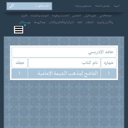
العربیة
راهنمای کتابخانه
جستجوی پیشرفته
صفحه‌اصلی
علوم القرآن
التفاسير
الحديث وعلومه
التوحيد والعقيدة
الفرق
والأديان والردود
الاحکام
الفقه
التزكية والأخلاق والآداب
همه‌گروه‌ها
نویسندگان
حامد الإدريسي
شماره
نام کتاب
مجلد
1
الفاضح لمذهب الشيعة الإمامية
1