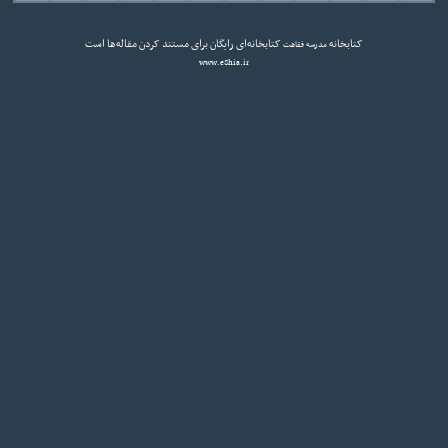
کتابخانه
کتابخانه‌ای رایگان برای مستند کردن مقاله‌ها است
مدرسه فقاهت
www.eShia.ir