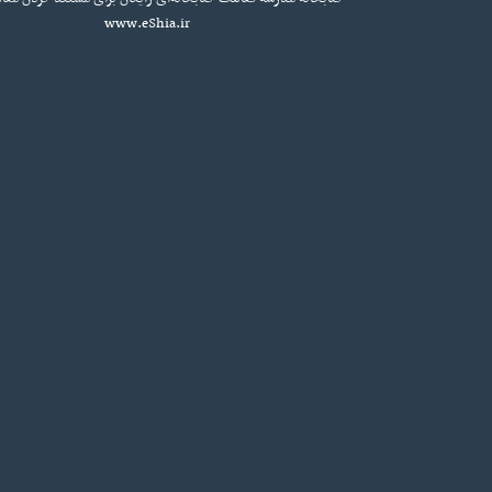
www.eShia.ir