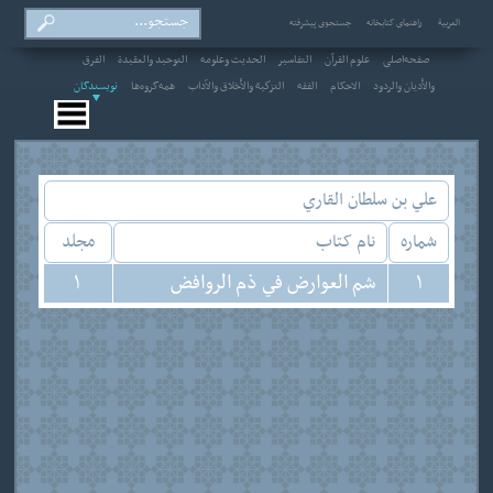
العربیة
راهنمای کتابخانه
جستجوی پیشرفته
صفحه‌اصلی
علوم القرآن
التفاسير
الحديث وعلومه
التوحيد والعقيدة
الفرق
والأديان والردود
الاحکام
الفقه
التزكية والأخلاق والآداب
همه‌گروه‌ها
نویسندگان
علي بن سلطان القاري
شماره
نام کتاب
مجلد
1
شم العوارض في ذم الروافض
1