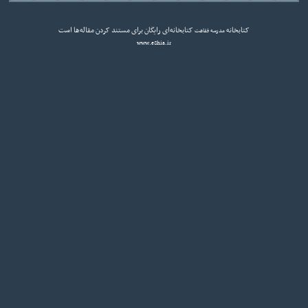
کتابخانه
کتابخانه‌ای رایگان برای مستند کردن مقاله‌ها است
مدرسه فقاهت
www.eShia.ir