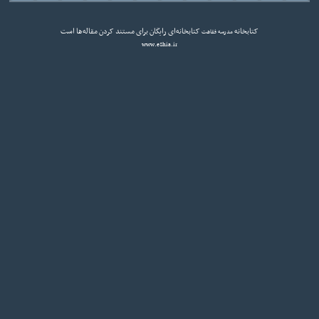
کتابخانه
کتابخانه‌ای رایگان برای مستند کردن مقاله‌ها است
مدرسه فقاهت
www.eShia.ir