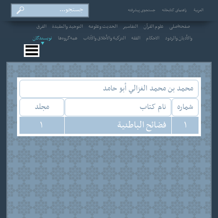
العربیة
راهنمای کتابخانه
جستجوی پیشرفته
صفحه‌اصلی
علوم القرآن
التفاسير
الحديث وعلومه
التوحيد والعقيدة
الفرق
والأديان والردود
الاحکام
الفقه
التزكية والأخلاق والآداب
همه‌گروه‌ها
نویسندگان
محمد بن محمد الغزالي أبو حامد
شماره
نام کتاب
مجلد
1
فضائح الباطنية
1