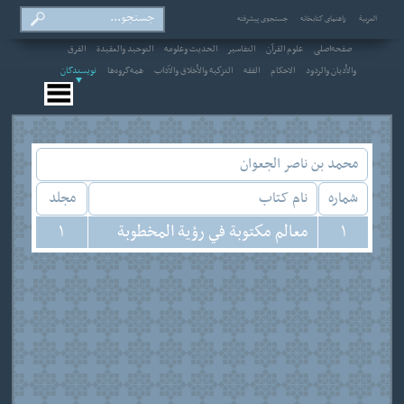
العربیة
راهنمای کتابخانه
جستجوی پیشرفته
صفحه‌اصلی
علوم القرآن
التفاسير
الحديث وعلومه
التوحيد والعقيدة
الفرق
والأديان والردود
الاحکام
الفقه
التزكية والأخلاق والآداب
همه‌گروه‌ها
نویسندگان
محمد بن ناصر الجعوان
شماره
نام کتاب
مجلد
1
معالم مكتوبة في رؤية المخطوبة
1