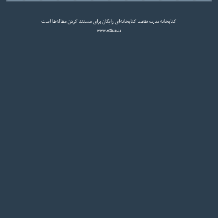
کتابخانه
کتابخانه‌ای رایگان برای مستند کردن مقاله‌ها است
مدرسه فقاهت
www.eShia.ir