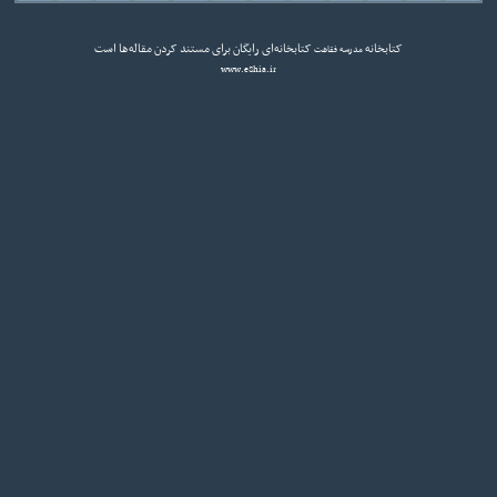
کتابخانه
کتابخانه‌ای رایگان برای مستند کردن مقاله‌ها است
مدرسه فقاهت
www.eShia.ir