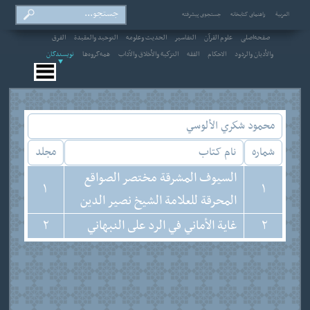
العربیة
راهنمای کتابخانه
جستجوی پیشرفته
صفحه‌اصلی
علوم القرآن
التفاسير
الحديث وعلومه
التوحيد والعقيدة
الفرق
والأديان والردود
الاحکام
الفقه
التزكية والأخلاق والآداب
همه‌گروه‌ها
نویسندگان
محمود شكري الألوسي
شماره
نام کتاب
مجلد
السيوف المشرقة مختصر الصواقع
1
1
المحرقة للعلامة الشيخ نصير الدين
2
غاية الأماني في الرد على النبهاني
2