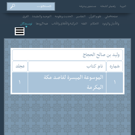
العربیة
راهنمای کتابخانه
جستجوی پیشرفته
صفحه‌اصلی
علوم القرآن
التفاسير
الحديث وعلومه
التوحيد والعقيدة
الفرق
والأديان والردود
الاحکام
الفقه
التزكية والأخلاق والآداب
همه‌گروه‌ها
نویسندگان
وليد بن صالح الحجاج
شماره
نام کتاب
مجلد
الموسوعة الميسرة لقاصد مكة
1
1
المكرمة