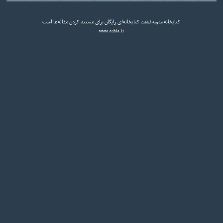
کتابخانه
کتابخانه‌ای رایگان برای مستند کردن مقاله‌ها است
مدرسه فقاهت
www.eShia.ir