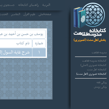
العربیة
راهنمای کتابخانه
جستجوی پیش
صفحه‌اصلی
علوم القرآن
التفاسير
الحديث 
يوسف بن حسن بن أحمد بن عبد 
شماره
نام کتاب
1
شرح غاية السول إل
مدرسه فقاهت
کتابخانه مدرسه فقاهت
کتابخانه تصویری (اصلی)
کتابخانه اهل سنت
کتابخانه تصویری (اهل سنت)
ویکی فقه
ویکی پرسش