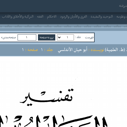
رفته
وعلومه
التوحيد والعقيدة
الفرق والأديان والردود
الاحکام
الفقه
التزكية والأخلاق والآداب
جلد :
فهرست
صفحه‌بعدی»
ص
(ط. العلمية)
نویسنده :
أبو حيان الأندلسي
جلد :
1
صفحه :
1