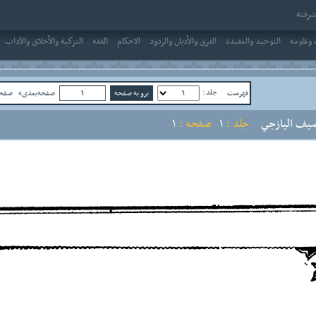
رفته
وعلومه
التوحيد والعقيدة
الفرق والأديان والردود
الاحکام
الفقه
التزكية والأخلاق والآداب
جلد :
فهرست
صفحه‌بعدی»
صفحه
صيف اليازجي
جلد :
1
صفحه :
1