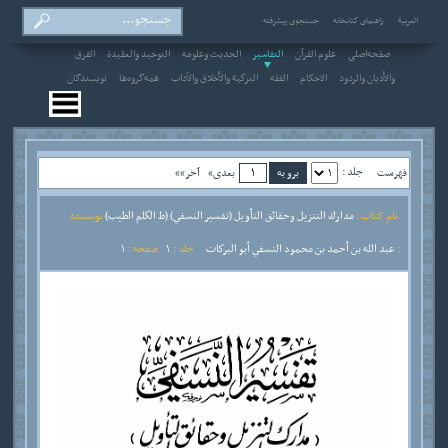
العربیة
راهنمای کتابخانه
جستجوی پیشرفته
صفحه‌اصلی
علوم القرآن
التفاسير
الحديث وعلومه
التوحيد والعقيدة
الفرق
والأديان والردود
الاحکام
الفقه
التزكية والأخلاق والآداب
همه‌گروه‌ها
نویسندگان
جلد :
فهرست
بعدی»
آخر»»
نام کتاب :
مدارك التنزيل وحقائق التأويل (تفسير النسفي) (ط الكلم الطيب)
نویسنده
:
عبد الله بن أحمد بن محمود النسفي أبو البركات
جلد :
1
صفحه :
1