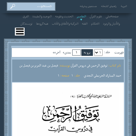
العربیة
راهنمای کتابخانه
جستجوی پیشرفته
صفحه‌اصلی
علوم القرآن
التفاسير
الحديث وعلومه
التوحيد والعقيدة
الفرق
والأديان والردود
الاحکام
الفقه
التزكية والأخلاق والآداب
همه‌گروه‌ها
نویسندگان
جلد :
فهرست
بعدی»
آخر»»
نام کتاب :
توفيق الرحمن في دروس القرآن
نویسنده :
فيصل بن عبد العزيز بن فيصل بن
حمد المبارك الحريملي النجدي
جلد :
1
صفحه :
1