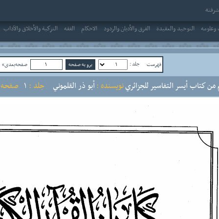
رفته
وعلومه
التوحيد والعقيدة
الفرق والأديان والردود
الاحکام
الفقه
التزكية والأخلاق والآداب
جلد :
فهرست
صفحه‌بعدی»
ص
 من كتاب أيسر التفاسير للجزائري
نویسنده :
أبو ذر القلموني
جلد :
1
صفحه :