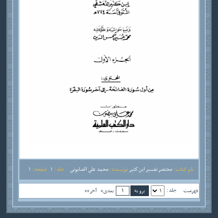
نام کتاب :
مختصر تفسير ابن كثير
نویسنده :
محمد علي الصابوني
جلد :
1
صفحه :
1
جلد :
فهرست
بعدی»
آخر»»