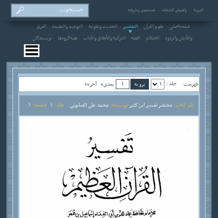
العربیة
راهنمای کتابخانه
جستجوی پیشرفته
صفحه‌اصلی
علوم القرآن
التفاسير
الحديث وعلومه
التوحيد والعقيدة
الفرق
والأديان والردود
الاحکام
الفقه
التزكية والأخلاق والآداب
همه‌گروه‌ها
نویسندگان
جلد :
فهرست
بعدی»
آخر»»
نام کتاب :
مختصر تفسير ابن كثير
نویسنده :
محمد علي الصابوني
جلد :
1
صفحه :
1