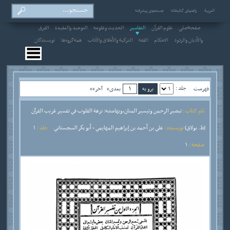
العربیة
راهنمای کتابخانه
جستجوی پیشرفته
صفحه‌اصلی
علوم القرآن
التفاسير
الحديث وعلومه
التوحيد والعقيدة
الفرق
والأديان والردود
الاحکام
الفقه
التزكية والأخلاق والآداب
همه‌گروه‌ها
نویسندگان
جلد :
فهرست
بعدی»
آخر»»
نام کتاب :
تبصير الرحمن وتيسير المنان،وبهامشه: نزهة القلوب في تفسير غريب القرآن
(ط. بولاق)
نویسنده :
علي بن أحمد بن إبراهيم المهايمي - أبو بكر السجستاني
جلد :
1
صفحه :
1