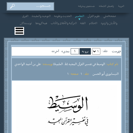
العربیة
راهنمای کتابخانه
جستجوی پیشرفته
صفحه‌اصلی
علوم القرآن
التفاسير
الحديث وعلومه
التوحيد والعقيدة
الفرق
والأديان والردود
الاحکام
الفقه
التزكية والأخلاق والآداب
همه‌گروه‌ها
نویسندگان
جلد :
فهرست
بعدی»
آخر»»
نام کتاب :
الوسيط في تفسير القرآن المجيد (ط. العلمية)
نویسنده :
علي بن أحمد الواحدي
النيسابوري أبو الحسن
جلد :
1
صفحه :
1