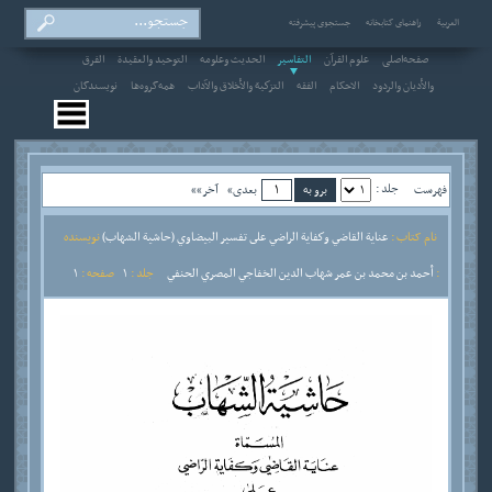
العربیة
راهنمای کتابخانه
جستجوی پیشرفته
صفحه‌اصلی
علوم القرآن
التفاسير
الحديث وعلومه
التوحيد والعقيدة
الفرق
والأديان والردود
الاحکام
الفقه
التزكية والأخلاق والآداب
همه‌گروه‌ها
نویسندگان
جلد :
فهرست
بعدی»
آخر»»
نام کتاب :
عناية القاضي وكفاية الراضي على تفسير البيضاوي (حاشية الشهاب)
نویسنده
:
أحمد بن محمد بن عمر شهاب الدين الخفاجي المصري الحنفي
جلد :
1
صفحه :
1