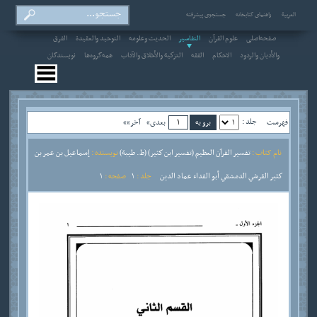
العربیة
راهنمای کتابخانه
جستجوی پیشرفته
صفحه‌اصلی
علوم القرآن
التفاسير
الحديث وعلومه
التوحيد والعقيدة
الفرق
والأديان والردود
الاحکام
الفقه
التزكية والأخلاق والآداب
همه‌گروه‌ها
نویسندگان
جلد :
فهرست
بعدی»
آخر»»
نام کتاب :
تفسير القرآن العظيم (تفسير ابن كثير) (ط. طيبة)
نویسنده :
إسماعيل بن عمر بن
كثير القرشي الدمشقي أبو الفداء عماد الدين
جلد :
1
صفحه :
1