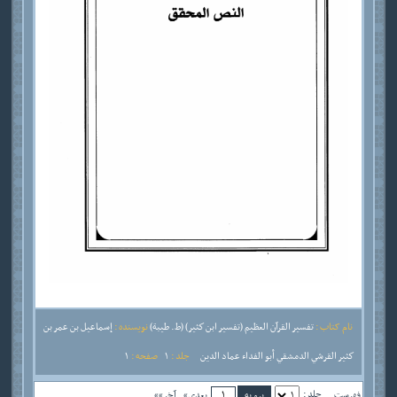
نام کتاب :
تفسير القرآن العظيم (تفسير ابن كثير) (ط. طيبة)
نویسنده :
إسماعيل بن عمر بن
كثير القرشي الدمشقي أبو الفداء عماد الدين
جلد :
1
صفحه :
1
جلد :
فهرست
بعدی»
آخر»»