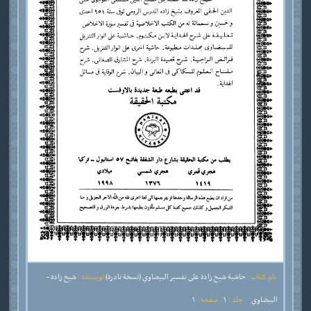
نام کتاب :
حاشية شيخ زادة على تفسير البيضاوي (نسخة نادرة)
نویسنده :
شيخ زادة -
البيضاوي
جلد :
1
صفحه :
1