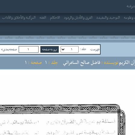
رفته
وعلومه
التوحيد والعقيدة
الفرق والأديان والردود
الاحکام
الفقه
التزكية والأخلاق والآداب
جلد :
فهرست
صفحه‌بعدی»
ص
آن الكريم
نویسنده :
فاضل صالح السامرائي
جلد :
1
صفحه :
1