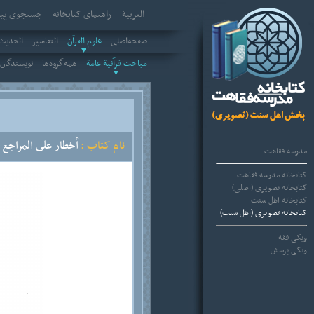
العربیة
راهنمای کتابخانه
جستجوی پیش
صفحه‌اصلی
علوم القرآن
التفاسير
الحديث 
مباحث قرآنية عامة
همه‌گروه‌ها
نویسندگان
نام کتاب :
أخطار على المراجع ا
مدرسه فقاهت
کتابخانه مدرسه فقاهت
کتابخانه تصویری (اصلی)
کتابخانه اهل سنت
کتابخانه تصویری (اهل سنت)
ویکی فقه
ویکی پرسش