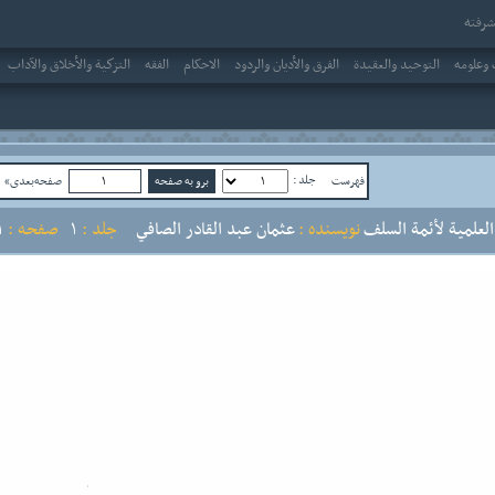
رفته
وعلومه
التوحيد والعقيدة
الفرق والأديان والردود
الاحکام
الفقه
التزكية والأخلاق والآداب
جلد :
فهرست
صفحه‌بعدی»
ص
لعلمية لأئمة السلف
نویسنده :
عثمان عبد القادر الصافي
جلد :
1
صفحه :
1