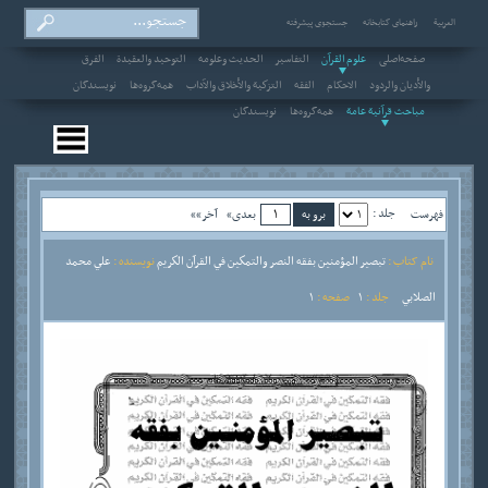
العربیة
راهنمای کتابخانه
جستجوی پیشرفته
صفحه‌اصلی
علوم القرآن
التفاسير
الحديث وعلومه
التوحيد والعقيدة
الفرق
والأديان والردود
الاحکام
الفقه
التزكية والأخلاق والآداب
همه‌گروه‌ها
نویسندگان
مباحث قرآنية عامة
همه‌گروه‌ها
نویسندگان
جلد :
فهرست
بعدی»
آخر»»
نام کتاب :
تبصير المؤمنين بفقه النصر والتمكين في القرآن الكريم
نویسنده :
علي محمد
الصلابي
جلد :
1
صفحه :
1