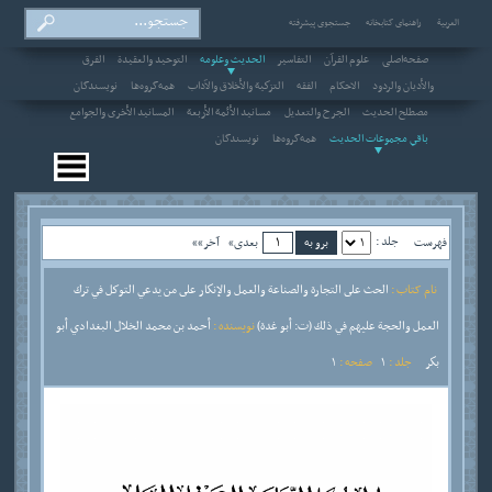
العربیة
راهنمای کتابخانه
جستجوی پیشرفته
صفحه‌اصلی
علوم القرآن
التفاسير
الحديث وعلومه
التوحيد والعقيدة
الفرق
والأديان والردود
الاحکام
الفقه
التزكية والأخلاق والآداب
همه‌گروه‌ها
نویسندگان
مصطلح الحديث
الجرح والتعديل
مسانيد الأئمة الأربعة
المسانيد الأخرى والجوامع
باقي مجموعات الحديث
همه‌گروه‌ها
نویسندگان
جلد :
فهرست
بعدی»
آخر»»
نام کتاب :
الحث على التجارة والصناعة والعمل والإنكار على من يدعي التوكل في ترك
العمل والحجة عليهم في ذلك (ت: أبو غدة)
نویسنده :
أحمد بن محمد الخلال البغدادي أبو
بكر
جلد :
1
صفحه :
1