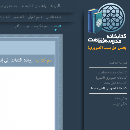
العربیة
راهنمای کتابخانه
جستجوی پیش
صفحه‌اصلی
علوم القرآن
التفاسير
الحديث 
الوهابية
همه‌گروه‌ها
نویسندگان
نام کتاب :
إرشاد الثقات إلى إت
مدرسه فقاهت
کتابخانه مدرسه فقاهت
کتابخانه تصویری (اصلی)
کتابخانه اهل سنت
کتابخانه تصویری (اهل سنت)
ویکی فقه
ویکی پرسش