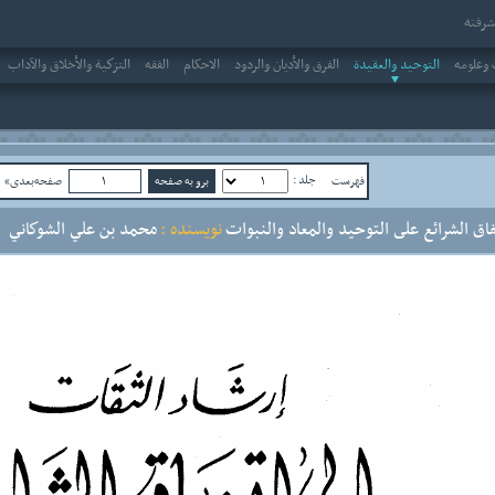
رفته
وعلومه
التوحيد والعقيدة
الفرق والأديان والردود
الاحکام
الفقه
التزكية والأخلاق والآداب
جلد :
فهرست
صفحه‌بعدی»
ص
فاق الشرائع على التوحيد والمعاد والنبوات
نویسنده :
محمد بن علي الشوكاني
ج