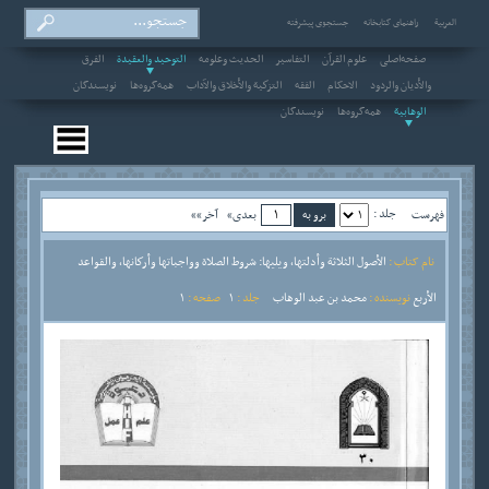
العربیة
راهنمای کتابخانه
جستجوی پیشرفته
صفحه‌اصلی
علوم القرآن
التفاسير
الحديث وعلومه
التوحيد والعقيدة
الفرق
والأديان والردود
الاحکام
الفقه
التزكية والأخلاق والآداب
همه‌گروه‌ها
نویسندگان
الوهابية
همه‌گروه‌ها
نویسندگان
جلد :
فهرست
بعدی»
آخر»»
نام کتاب :
الأصول الثلاثة وأدلتها، ويليها: شروط الصلاة وواجباتها وأركانها، والقواعد
الأربع
نویسنده :
محمد بن عبد الوهاب
جلد :
1
صفحه :
1