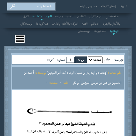
العربیة
راهنمای کتابخانه
جستجوی پیشرفته
صفحه‌اصلی
علوم القرآن
التفاسير
الحديث وعلومه
التوحيد والعقيدة
الفرق
والأديان والردود
الاحکام
الفقه
التزكية والأخلاق والآداب
همه‌گروه‌ها
نویسندگان
الوهابية
همه‌گروه‌ها
نویسندگان
جلد :
فهرست
بعدی»
آخر»»
نام کتاب :
الإعتقاد والهداية إلى سبيل الرشاد (ت: أبو العينين)
نویسنده :
أحمد بن
الحسين بن علي بن موسى البيهقي أبو بكر
جلد :
0
صفحه :
1