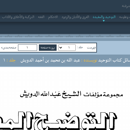
رفته
وعلومه
التوحيد والعقيدة
الفرق والأديان والردود
الاحکام
الفقه
التزكية والأخلاق والآداب
جلد :
فهرست
صفحه‌بعدی»
ص
ائل كتاب التوحيد
نویسنده :
عبد الله بن محمد بن أحمد الدويش
جلد :
1
ص