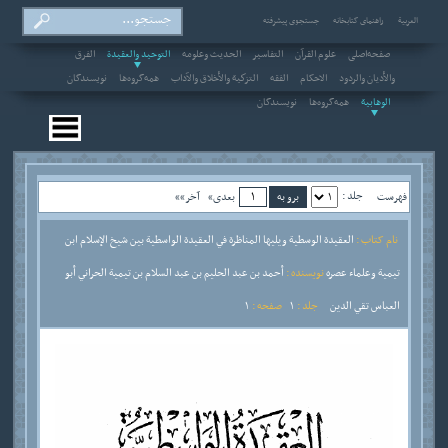
العربیة
راهنمای کتابخانه
جستجوی پیشرفته
صفحه‌اصلی
علوم القرآن
التفاسير
الحديث وعلومه
التوحيد والعقيدة
الفرق
والأديان والردود
الاحکام
الفقه
التزكية والأخلاق والآداب
همه‌گروه‌ها
نویسندگان
الوهابية
همه‌گروه‌ها
نویسندگان
جلد :
فهرست
بعدی»
آخر»»
نام کتاب :
العقيدة الوسطية ويليها المناظرة في العقيدة الواسطية بين شيخ الإسلام ابن
تيمية وعلماء عصره
نویسنده :
أحمد بن عبد الحليم بن عبد السلام بن تيمية الحراني أبو
العباس تقي الدين
جلد :
1
صفحه :
1