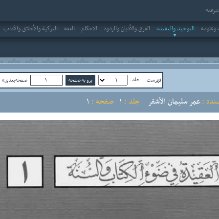
رفته
وعلومه
التوحيد والعقيدة
الفرق والأديان والردود
الاحکام
الفقه
التزكية والأخلاق والآداب
جلد :
فهرست
صفحه‌بعدی»
ص
نده :
عمر سليمان الأشقر
جلد :
1
صفحه :
1