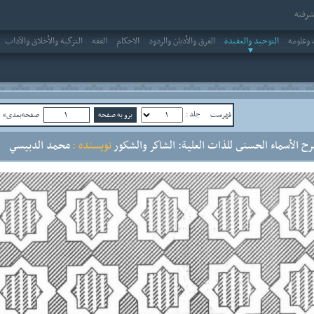
رفته
وعلومه
التوحيد والعقيدة
الفرق والأديان والردود
الاحکام
الفقه
التزكية والأخلاق والآداب
جلد :
فهرست
صفحه‌بعدی»
ص
ح الأسماء الحسنى للذات العلية: الشاكر والشكور
نویسنده :
محمد الدبيسي
ج