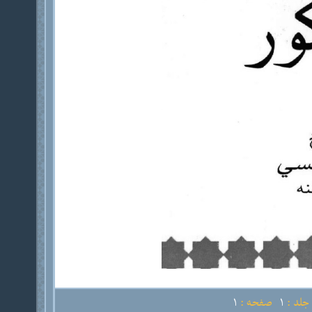
لد :
1
صفحه :
1