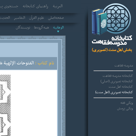
العربیة
راهنمای کتابخانه
جستجوی پیش
صفحه‌اصلی
علوم القرآن
التفاسير
الحديث 
الوهابية
همه‌گروه‌ها
نویسندگان
نام کتاب :
الفتوحات الإلهية شر
مدرسه فقاهت
کتابخانه مدرسه فقاهت
کتابخانه تصویری (اصلی)
کتابخانه اهل سنت
کتابخانه تصویری (اهل سنت)
ویکی فقه
ویکی پرسش