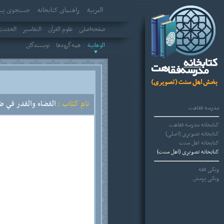
العربیة
راهنمای کتابخانه
جستجوی پیش
صفحه‌اصلی
علوم القرآن
التفاسير
الحديث 
الوهابية
همه‌گروه‌ها
نویسندگان
نام کتاب :
القضاء والقدر في ض
مدرسه فقاهت
کتابخانه مدرسه فقاهت
کتابخانه تصویری (اصلی)
کتابخانه اهل سنت
کتابخانه تصویری (اهل سنت)
ویکی فقه
ویکی پرسش