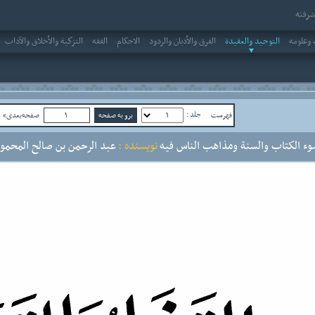
رفته
وعلومه
التوحيد والعقيدة
الفرق والأديان والردود
الاحکام
الفقه
التزكية والأخلاق والآداب
جلد :
فهرست
صفحه‌بعدی»
ص
وء الكتاب والسنة ومذاهب الناس فيه
نویسنده :
عبد الرحمن بن صالح المحمود