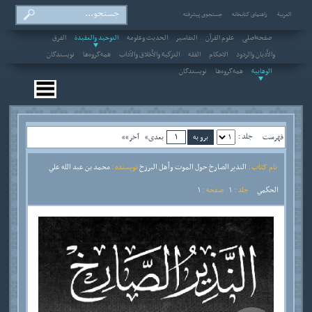
العربیة
راهنمای کتابخانه
جستجوی پیشرفته
صفحه‌اصلی
علوم القرآن
التفاسير
الحديث وعلومه
التوحيد والعقيدة
الفرق
والأديان والردود
الاحکام
الفقه
التزكية والأخلاق والآداب
همه‌گروه‌ها
نویسندگان
الوهابية
همه‌گروه‌ها
نویسندگان
جلد :
فهرست
بعدی»
آخر»»
نام کتاب :
النذير الصارخ حول الموت وأهل البرزخ
نویسنده :
محمد بن عبد الله علي
الحكمي
جلد :
1
صفحه :
1