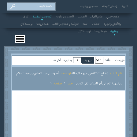
العربیة
راهنمای کتابخانه
جستجوی پیشرفته
صفحه‌اصلی
علوم القرآن
التفاسير
الحديث وعلومه
التوحيد والعقيدة
الفرق
والأديان والردود
الاحکام
الفقه
التزكية والأخلاق والآداب
همه‌گروه‌ها
نویسندگان
الوهابية
همه‌گروه‌ها
نویسندگان
جلد :
فهرست
بعدی»
آخر»»
نام کتاب :
إيضاح الدلالة في عموم الرسالة
نویسنده :
أحمد بن عبد الحليم بن عبد السلام
بن تيمية الحراني أبو العباس تقي الدين
جلد :
1
صفحه :
1