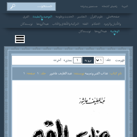
العربیة
راهنمای کتابخانه
جستجوی پیشرفته
صفحه‌اصلی
علوم القرآن
التفاسير
الحديث وعلومه
التوحيد والعقيدة
الفرق
والأديان والردود
الاحکام
الفقه
التزكية والأخلاق والآداب
همه‌گروه‌ها
نویسندگان
الوهابية
همه‌گروه‌ها
نویسندگان
جلد :
فهرست
بعدی»
آخر»»
نام کتاب :
عذاب القبر ونعيمه
نویسنده :
عبداللطيف عاشور
جلد :
1
صفحه :
1