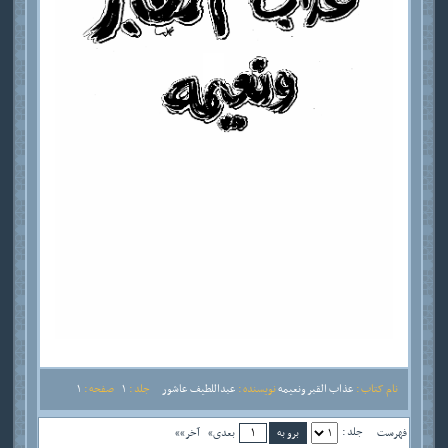
نام کتاب :
عذاب القبر ونعيمه
نویسنده :
عبداللطيف عاشور
جلد :
1
صفحه :
1
جلد :
فهرست
بعدی»
آخر»»