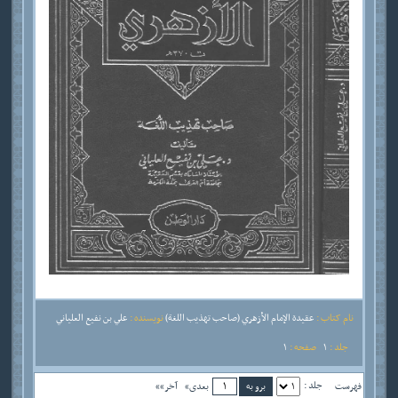
نام کتاب :
عقيدة الإمام الأزهري (صاحب تهذيب اللغة)
نویسنده :
علي بن نفيع العلياني
جلد :
1
صفحه :
1
جلد :
فهرست
بعدی»
آخر»»