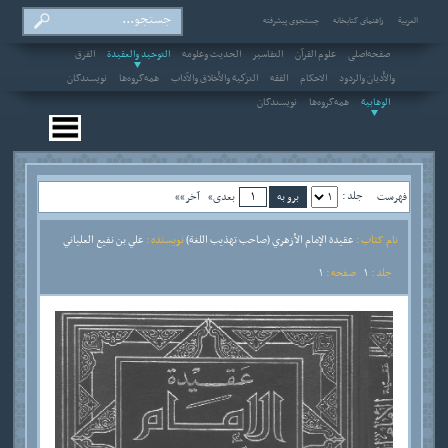
العربیة
راهنمای کتابخانه
جستجوی پیشرفته
صفحه‌اصلی
علوم القرآن
التفاسير
الحديث وعلومه
التوحيد والعقيدة
الفرق
والأديان والردود
الاحکام
الفقه
التزكية والأخلاق والآداب
همه‌گروه‌ها
نویسندگان
الوهابية
همه‌گروه‌ها
نویسندگان
جلد :
فهرست
بعدی»
آخر»»
نام کتاب :
عقيدة الإمام الأزهري (صاحب تهذيب اللغة)
نویسنده :
علي بن نفيع العلياني
جلد :
1
صفحه :
1