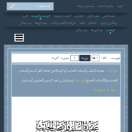
العربیة
راهنمای کتابخانه
جستجوی پیشرفته
صفحه‌اصلی
علوم القرآن
التفاسير
الحديث وعلومه
التوحيد والعقيدة
الفرق
والأديان والردود
الاحکام
الفقه
التزكية والأخلاق والآداب
همه‌گروه‌ها
نویسندگان
الوهابية
همه‌گروه‌ها
نویسندگان
جلد :
فهرست
بعدی»
آخر»»
نام کتاب :
عقيدة السلف وأصحاب الحديث أو الرسالة في إعتقاد أهل السنة وأصحاب
الحديث والأئمة (ت الجديع)
نویسنده :
إسماعيل بن عبد الرحمن الصابوني أبو عثمان
جلد :
1
صفحه :
1