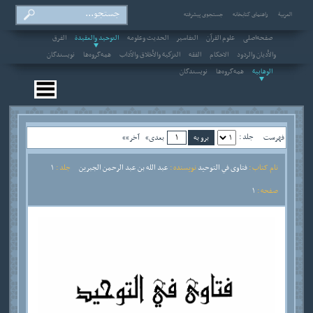
العربیة
راهنمای کتابخانه
جستجوی پیشرفته
صفحه‌اصلی
علوم القرآن
التفاسير
الحديث وعلومه
التوحيد والعقيدة
الفرق
والأديان والردود
الاحکام
الفقه
التزكية والأخلاق والآداب
همه‌گروه‌ها
نویسندگان
الوهابية
همه‌گروه‌ها
نویسندگان
جلد :
فهرست
بعدی»
آخر»»
نام کتاب :
فتاوى في التوحيد
نویسنده :
عبد الله بن عبد الرحمن الجبرين
جلد :
1
صفحه :
1