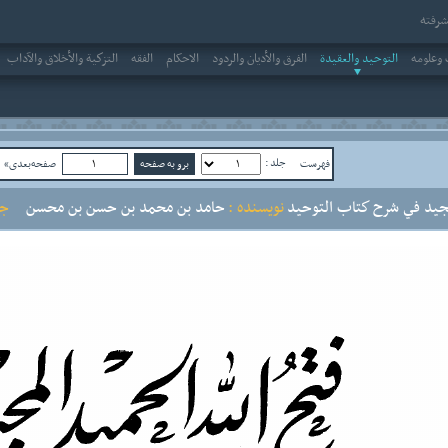
رفته
وعلومه
التوحيد والعقيدة
الفرق والأديان والردود
الاحکام
الفقه
التزكية والأخلاق والآداب
جلد :
فهرست
صفحه‌بعدی»
ص
مجيد في شرح كتاب التوحيد
نویسنده :
حامد بن محمد بن حسن بن محسن
جلد