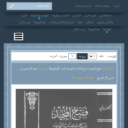
العربیة
راهنمای کتابخانه
جستجوی پیشرفته
صفحه‌اصلی
علوم القرآن
التفاسير
الحديث وعلومه
التوحيد والعقيدة
الفرق
والأديان والردود
الاحکام
الفقه
التزكية والأخلاق والآداب
همه‌گروه‌ها
نویسندگان
الوهابية
همه‌گروه‌ها
نویسندگان
جلد :
فهرست
بعدی»
آخر»»
نام کتاب :
فتح المجيد شرح كتاب التوحيد (ت: الأرناؤوط)
نویسنده :
عبد الرحمن بن
حسن آل الشيخ
جلد :
1
صفحه :
1