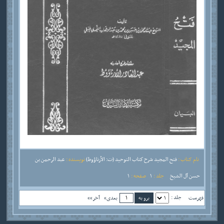
نام کتاب :
فتح المجيد شرح كتاب التوحيد (ت: الأرناؤوط)
نویسنده :
عبد الرحمن بن
حسن آل الشيخ
جلد :
1
صفحه :
1
جلد :
فهرست
بعدی»
آخر»»