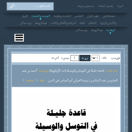
العربیة
راهنمای کتابخانه
جستجوی پیشرفته
صفحه‌اصلی
علوم القرآن
التفاسير
الحديث وعلومه
التوحيد والعقيدة
الفرق
والأديان والردود
الاحکام
الفقه
التزكية والأخلاق والآداب
همه‌گروه‌ها
نویسندگان
الوهابية
همه‌گروه‌ها
نویسندگان
جلد :
فهرست
بعدی»
آخر»»
نام کتاب :
قاعدة جليلة في التوسل والوسيلة (ت: الأرناؤوط)
نویسنده :
أحمد بن عبد
الحليم بن عبد السلام بن تيمية الحراني أبو العباس تقي الدين
جلد :
1
صفحه :
1