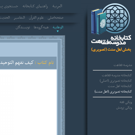
العربیة
راهنمای کتابخانه
جستجوی پیش
صفحه‌اصلی
علوم القرآن
التفاسير
الحديث 
الوهابية
همه‌گروه‌ها
نویسندگان
نام کتاب :
كيف نفهم التوحيد
ن
مدرسه فقاهت
کتابخانه مدرسه فقاهت
کتابخانه تصویری (اصلی)
کتابخانه اهل سنت
کتابخانه تصویری (اهل سنت)
ویکی فقه
ویکی پرسش