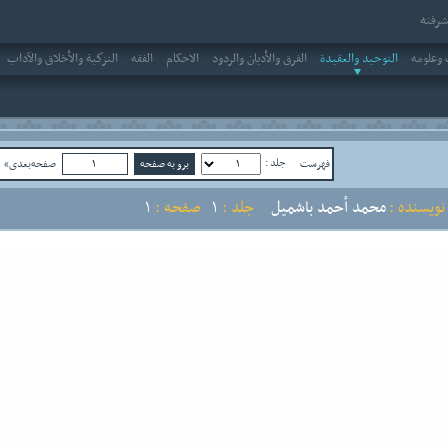
رفته
وعلومه
التوحيد والعقيدة
الفرق والأديان والردود
الاحکام
الفقه
التزكية والأخلاق والآداب
جلد :
فهرست
صفحه‌بعدی»
ص
ویسنده :
محمد أحمد باشميل
جلد :
1
صفحه :
1