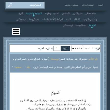
العربیة
راهنمای کتابخانه
جستجوی پیشرفته
صفحه‌اصلی
علوم القرآن
التفاسير
الحديث وعلومه
التوحيد والعقيدة
الفرق
والأديان والردود
الاحکام
الفقه
التزكية والأخلاق والآداب
همه‌گروه‌ها
نویسندگان
الوهابية
همه‌گروه‌ها
نویسندگان
جلد :
فهرست
بعدی»
آخر»»
نام کتاب :
مجموعة التوحيد (ت: عيون)
نویسنده :
أحمد بن عبد الحليم بن عبد السلام بن
تيمية الحراني أبو العباس تقي الدين - محمد بن عبد الوهاب وآخرون
جلد :
0
صفحه :
1