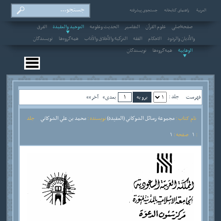
العربیة
راهنمای کتابخانه
جستجوی پیشرفته
صفحه‌اصلی
علوم القرآن
التفاسير
الحديث وعلومه
التوحيد والعقيدة
الفرق
والأديان والردود
الاحکام
الفقه
التزكية والأخلاق والآداب
همه‌گروه‌ها
نویسندگان
الوهابية
همه‌گروه‌ها
نویسندگان
جلد :
فهرست
بعدی»
آخر»»
نام کتاب :
مجموعة رسائل الشوكاني (العقيدة)
نویسنده :
محمد بن علي الشوكاني
جلد
:
1
صفحه :
1