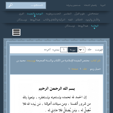
العربیة
راهنمای کتابخانه
جستجوی پیشرفته
صفحه‌اصلی
علوم القرآن
التفاسير
الحديث وعلومه
التوحيد والعقيدة
الفرق
والأديان والردود
الاحکام
الفقه
التزكية والأخلاق والآداب
همه‌گروه‌ها
نویسندگان
الوهابية
همه‌گروه‌ها
نویسندگان
جلد :
فهرست
بعدی»
آخر»»
نام کتاب :
مختصر العقيدة الإسلامية من الكتاب والسنة الصحيحة
نویسنده :
محمد بن
جميل زينو
جلد :
1
صفحه :
1