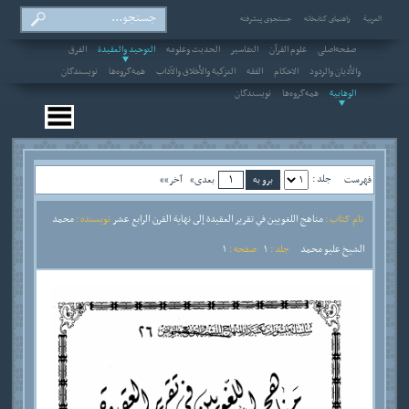
العربیة
راهنمای کتابخانه
جستجوی پیشرفته
صفحه‌اصلی
علوم القرآن
التفاسير
الحديث وعلومه
التوحيد والعقيدة
الفرق
والأديان والردود
الاحکام
الفقه
التزكية والأخلاق والآداب
همه‌گروه‌ها
نویسندگان
الوهابية
همه‌گروه‌ها
نویسندگان
جلد :
فهرست
بعدی»
آخر»»
نام کتاب :
مناهج اللغويين في تقرير العقيدة إلى نهاية القرن الرابع عشر
نویسنده :
محمد
الشيخ عليو محمد
جلد :
1
صفحه :
1