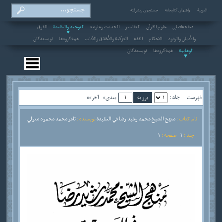
العربیة
راهنمای کتابخانه
جستجوی پیشرفته
صفحه‌اصلی
علوم القرآن
التفاسير
الحديث وعلومه
التوحيد والعقيدة
الفرق
والأديان والردود
الاحکام
الفقه
التزكية والأخلاق والآداب
همه‌گروه‌ها
نویسندگان
الوهابية
همه‌گروه‌ها
نویسندگان
جلد :
فهرست
بعدی»
آخر»»
نام کتاب :
منهج الشيخ محمد رشيد رضا في العقيدة
نویسنده :
تامر محمد محمود متولي
جلد :
1
صفحه :
1