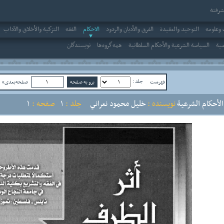
رفته
وعلومه
التوحيد والعقيدة
الفرق والأديان والردود
الاحکام
الفقه
التزكية والأخلاق والآداب
صية
السياسة الشرعية والأحكام السلطانية
همه‌گروه‌ها
نویسندگان
جلد :
فهرست
صفحه‌بعدی»
ص
الأحكام الشرعية
نویسنده :
خليل محمود نعراني
جلد :
1
صفحه :
1