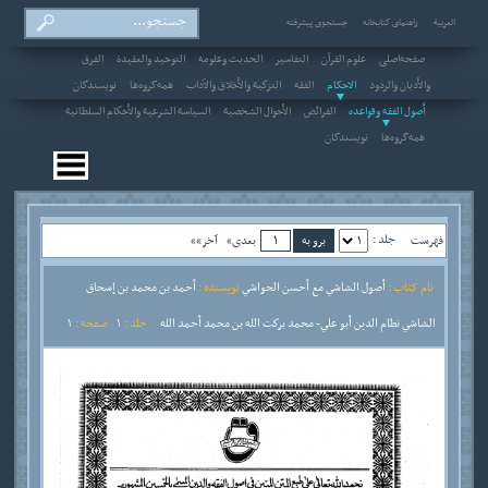
العربیة
راهنمای کتابخانه
جستجوی پیشرفته
صفحه‌اصلی
علوم القرآن
التفاسير
الحديث وعلومه
التوحيد والعقيدة
الفرق
والأديان والردود
الاحکام
الفقه
التزكية والأخلاق والآداب
همه‌گروه‌ها
نویسندگان
أصول الفقه وقواعده
الفرائض
الأحوال الشخصية
السياسة الشرعية والأحكام السلطانية
همه‌گروه‌ها
نویسندگان
جلد :
فهرست
بعدی»
آخر»»
نام کتاب :
أصول الشاشي مع أحسن الحواشي
نویسنده :
أحمد بن محمد بن إسحاق
الشاشي نطام الدين أبو علي- محمد بركت الله بن محمد أحمد الله
جلد :
1
صفحه :
1